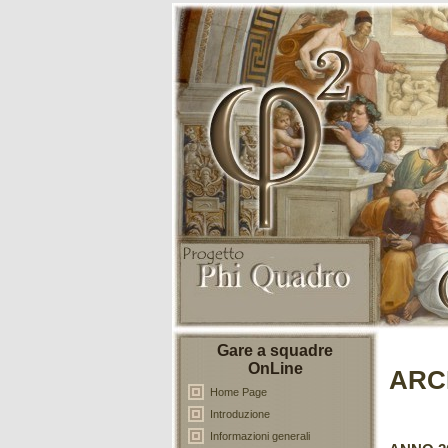
Gare a squadre
OnLine
ARC
Home Page
Introduzione
Informazioni generali