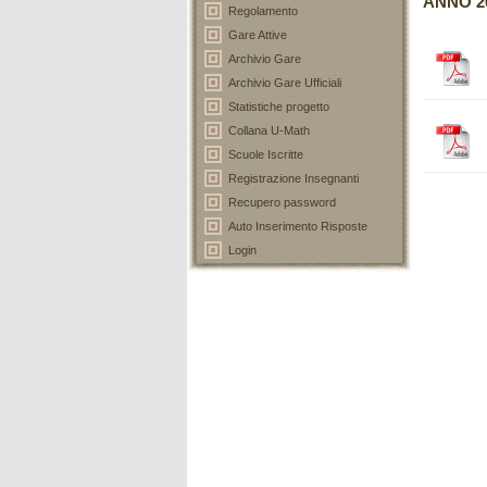
ANNO 2
Regolamento
Gare Attive
Archivio Gare
Archivio Gare Ufficiali
Statistiche progetto
Collana U-Math
Scuole Iscritte
Registrazione Insegnanti
Recupero password
Auto Inserimento Risposte
Login