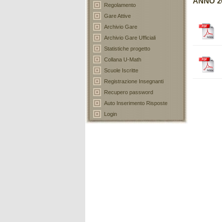
ANNO 2
Regolamento
Gare Attive
Archivio Gare
Archivio Gare Ufficiali
Statistiche progetto
Collana U-Math
Scuole Iscritte
Registrazione Insegnanti
Recupero password
Auto Inserimento Risposte
Login