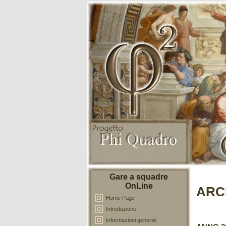
Gare a squadre
OnLine
ARC
Home Page
Introduzione
Informazioni generali