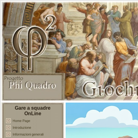
Gare a squadre
OnLine
Home Page
Introduzione
Informazioni generali