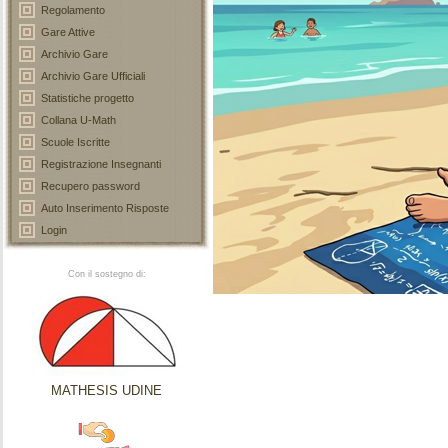
Regolamento
Gare Attive
Archivio Gare
Archivio Gare Ufficiali
Statistiche progetto
Collana U-Math
Scuole Iscritte
Registrazione Insegnanti
Recupero password
Auto Inserimento Risposte
Login
Con il sostegno di:
MATHESIS UDINE