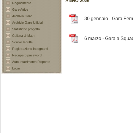
ANNO 2026
Regolamento
Gare Attive
Archivio Gare
30 gennaio - Gara Femm
Archivio Gare Ufficiali
Statistiche progetto
Collana U-Math
6 marzo - Gara a Squad
Scuole Iscritte
Registrazione Insegnanti
Recupero password
Auto Inserimento Risposte
Login