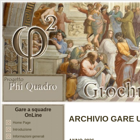
Gare a squadre
OnLine
ARCHIVIO GARE U
Home Page
Introduzione
Informazioni generali